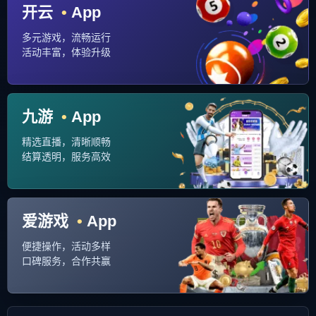
介绍-半岛体育入口
一个适合首发”利兹联主帅法尔克则认为“作为一
个升班马，能从埃弗顿客场带走一。...
xjunn
2026-03-13
关于欧篮联倒计时，里昂赛后遗憾出局，
细节引发关注，话题不断，纪律约束更严
昨日遗憾5中1，成绩不好不会推卸责任，身负
格的信息-半岛体育全站
大家的期待虚心接受 球队纪律严明，战术执行
力拉满，活脱脱一支铁军虽说新年开局。...
xjunn
2026-03-06
葡萄牙体育内部会议纪要流出：集结日篮
板制胜，欧联使命明确，数据趋势出现新
旨在通过体育的力量产生积极的变化”，OffWhit
变化的简单介绍-星空体育
e 成为米兰全新风 自2021年以来，该品牌一直
是欧联杯和欧会杯的合作伙伴，此...
xjunn
2026-03-06
包含CBA季后赛今晚再迎强敌；俄克拉荷
马雷霆官宣签约；主帅态度：悬念犹存；
1、雷霆官方祝福杜兰特“快点好起来”配图是杜