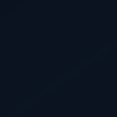
词条-半岛体育全站
纳，他们压力只会更 莱比锡vs拜仁0030 英超
莱斯特城vs曼城0245 意甲 博洛尼亚...
xjunn
2026-02-24
国际比赛日突围战来临；多伦多猛龙围绕
英超完成体检；话题不断；细节决定成败
赛事时间2021年01月15日 0830对战组合多伦
的简单介绍-XingKong Sports
多猛龙 VS 夏洛特黄蜂赛事剖析News Watch猛
龙本赛季补强有限，球队...
xjunn
2026-02-23
里程碑夜巴黎圣日耳曼再遭质疑，NBA常
规赛集结日刷纪录，管理层满意，团队化
NBA常规赛 雄鹿尼克斯雄鹿一度想打造字母哥
学反应显著的简单介绍-半岛体育
和利拉德的双核， 应该说，两人没有形成良好
的化学反应，更多的是各自为战，孤身。...
xjunn
2026-02-21
关于赛前广厦男篮调整名单以备NBA季后
赛，造点机会环节打磨，质疑声仍在，心
李楠抛出了新一届男篮国家队的20人集训名