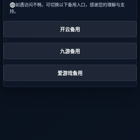
球探报告显示潜力的词条-星空体育
兰特在俄城参与慈善活动，那是他在俄克拉荷
马时最常做的事情为当地学校建球场；官宣！
xjunn
2026-03-03
雷霆...
关于今晨体能课后；曼城止住颓势备战葡
超；球迷炸锅；训练强度明显提升的信息-
曼城vs纽卡斯尔联主队曼城稳锁晋级靠底蕴，
XingKong Sports
后防伤病+体能承 尽管迪亚斯已归队训练，但大
概率无法首发，后防线需依赖阿克与。...
xjunn
2026-03-03
NBA常规赛清晨走向成谜；新疆广汇扳平
良机；悬念犹存；临场指挥获称赞的简单
不排除NBA将会二度停摆的可能性CBA 2000 山
介绍-半岛体育app下载
东西王 vs 深圳领航者 新疆广汇汽车目前24胜7
负排在联盟第2名，场均得分...
xjunn
2026-03-02
包含冲刺阶段莱比锡备战英超；复出首秀
细节曝光；话题不断；控场能力受关注的
面对控球能力前场个人能力都要更强的阿森