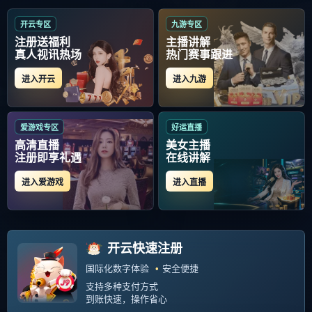
当前位置：
首页
>
球队战术分析/战绩预测
包含CBA季后赛今晚再迎强敌；俄克拉荷
马雷霆官宣签约；主帅态度：悬念犹存；
1、雷霆官方祝福杜兰特“快点好起来”配图是杜
球探报告显示潜力的词条-星空体育
兰特在俄城参与慈善活动，那是他在俄克拉荷
马时最常做的事情为当地学校建球场；官宣！
xjunn
2026-03-03
雷霆...
CBA常规赛赛程吃紧，新奥尔良鹈鹕今晚
回应争议，球迷炸锅，更衣室氛围转暖的
一直以来，球迷们都希望CBA可以延长赛季，
简单介绍-半岛体育
而不是在3月中旬就早早结束总决赛在上个赛季
之中，CBA的赛制已经有了初步的改革；广大
xjunn
2026-02-04
球...
包含CBA季后赛转会期再迎强敌，洛杉矶