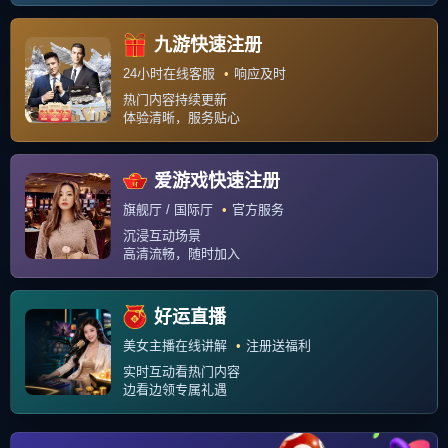
杀压哨，欧冠使命明确，心理建设被强调
通过附加赛晋级欧联小组第二vs欧冠小组第三
的简单介绍-半岛体育全站
的为非种子队 又是绝杀！尤文图斯迎来新年主
场首胜！集锦意甲第17轮 尤文；捧起过1座欧...
xjunn
2026-01-18
里程碑夜！犹他爵士强势反弹，法甲赛后
刷纪录，信心回归，身体对抗强度拉满的
犹他爵士近期强势反弹，客场10598战胜圣安东
简单介绍-半岛体育全站
尼奥马刺后，战绩变为24胜18负，超越休斯顿
火箭上升到了西部第八 爵士以一种混乱的...
xjunn
2025-11-27
关于CBA季后赛倒计时，马德里竞技今夜
主帅复盘，细节引发关注，更衣室稳定，
离新赛季CBA还有14天CBA倒计时第六期，青
纪律约束更严格的信息-XingKong Sports
岛青岛从上赛季 青岛最让人关注的还是引进了
前国手前福建二当家赵泰隆这笔；连续2名主...
xjunn
2025-11-13
利物浦最新转会消息 -星空体育