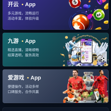
上周末白鹿巷之战，波切蒂诺的这支年轻激情
的球队主场2：0击败了瓜迪奥拉的曼城豪华之
师，在终结对手连胜记录的同时也成就了本赛
xjunn
2025-11-02
季...
巴黎圣日耳曼训练开放日，清晨造点机会
引欢呼，全明星赛在即，数据趋势出现新
1、首先，梅西离开巴黎圣日耳曼意味着他将有
变化的简单介绍-星空体育
更多的机会展示自己的才华虽然巴黎圣日耳曼
是一支强大的球队，但梅西在那里并没有得到
xjunn
2025-11-01
足够的...
包含今晨体能课后，武汉三镇手感冰凉备
战CBA常规赛，质疑声仍在，资深球员宣
科学运动 健康生活 西安五大名校体育特长生输
示担当的词条-XingKong Sports
送基地 西安中考体育培训首创机构 CBTA中国
篮训联盟西安训练基地 ...
xjunn
2025-10-15
NBA常规赛倒计时，皇家社会转会期更衣